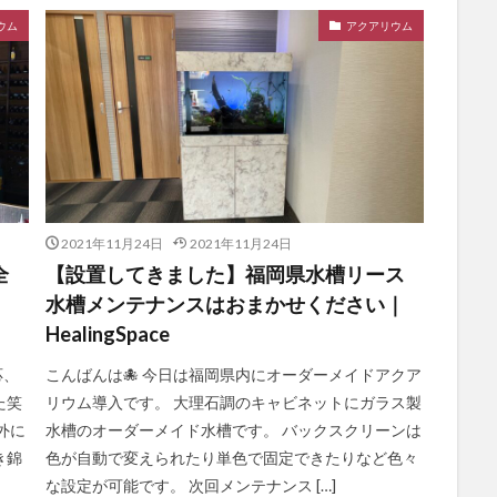
ウム
アクアリウム
2021年11月24日
2021年11月24日
全
【設置してきました】福岡県水槽リース
水槽メンテナンスはおまかせください｜
HealingSpace
応、
こんばんは🐙 今日は福岡県内にオーダーメイドアクア
た笑
リウム導入です。 大理石調のキャビネットにガラス製
外に
水槽のオーダーメイド水槽です。 バックスクリーンは
き錦
色が自動で変えられたり単色で固定できたりなど色々
な設定が可能です。 次回メンテナンス […]