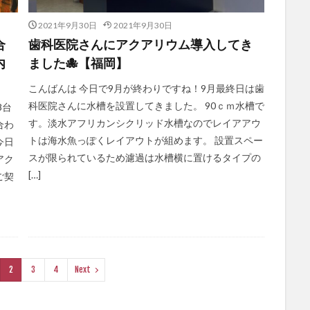
2021年9月30日
2021年9月30日
合
歯科医院さんにアクアリウム導入してき
内
ました🐙【福岡】
こんばんは 今日で9月が終わりですね！9月最終日は歯
科医院さんに水槽を設置してきました。 90ｃｍ水槽で
8台
す。淡水アフリカンシクリッド水槽なのでレイアアウ
合わ
トは海水魚っぽくレイアウトが組めます。 設置スペー
今日
スが限られているため濾過は水槽横に置けるタイプの
アク
[…]
ご契
2
3
4
Next