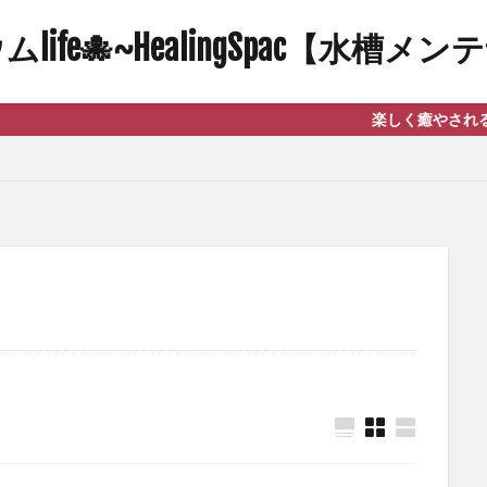
ife🐙~HealingSpac【水槽
楽しく癒やされる自然と笑顔にな