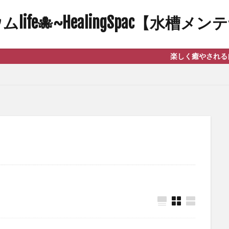
ife🐙~HealingSpac【水槽
楽しく癒やされる自然と笑顔にな