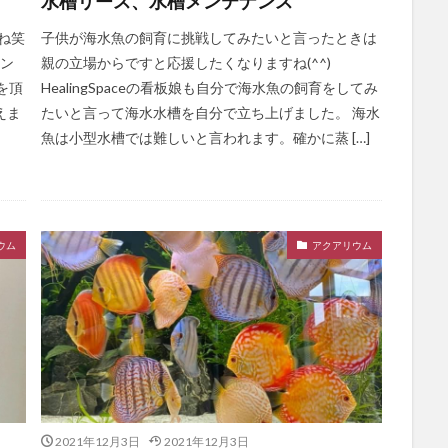
水槽リース、水槽メンテナンス
ね笑
子供が海水魚の飼育に挑戦してみたいと言ったときは
メン
親の立場からですと応援したくなりますね(^^)
を頂
HealingSpaceの看板娘も自分で海水魚の飼育をしてみ
えま
たいと言って海水水槽を自分で立ち上げました。 海水
魚は小型水槽では難しいと言われます。確かに蒸 […]
ウム
アクアリウム
2021年12月3日
2021年12月3日