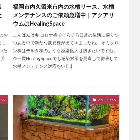
リ
福岡市内久留米市内の水槽リース、水槽
と
メンテナンスのご依頼急増中｜アクアリ
ウムはHealingSpace
のお
こんばんは🐙 コロナ禍でそろそろ日常の生活に戻りつ
まし
つある中で新たな変異株が出てきましたね。 オミクロ
頼いた
ン株はデルタ株のような感染拡大は防ぎたいですね。
ヶ月
今一度HealingSpaceでも感染対策を見直して徹底して
水槽メンテナンス対応をい […]
ウム
アクアリウム