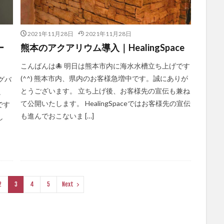
2021年11月28日
2021年11月28日
ー
熊本のアクアリウム導入｜HealingSpace
こんばんは🐙 明日は熊本市内に海水水槽立ち上げです
(^^) 熊本市内、県内のお客様急増中です。誠にありが
グバ
とうございます。 立ち上げ後、お客様先の宣伝も兼ね
。
て公開いたします。 HealingSpaceではお客様先の宣伝
です
も進んでおこないま […]
し
2
3
4
5
Next