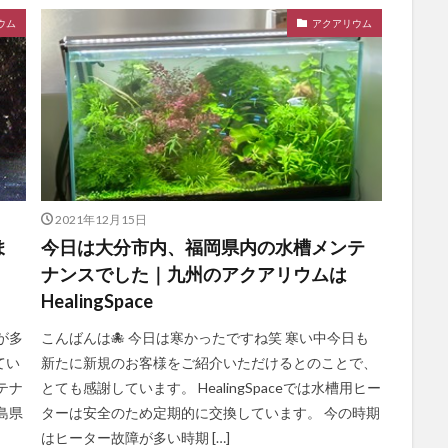
ウム
アクアリウム
2021年12月15日
ま
今日は大分市内、福岡県内の水槽メンテ
ナンスでした｜九州のアクアリウムは
HealingSpace
が多
こんばんは🐙 今日は寒かったですね笑 寒い中今日も
てい
新たに新規のお客様をご紹介いただけるとのことで、
テナ
とても感謝しています。 HealingSpaceでは水槽用ヒー
島県
ターは安全のため定期的に交換しています。 今の時期
はヒーター故障が多い時期 […]