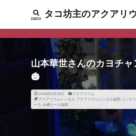
タコ坊主のアクアリウムl
山本華世さんのカヨチャ
🎃
2018年9月28日
アクアリウム
アクアリウムレンタル
,
アクアリウムレンタル福岡
,
インテ
ース
,
水槽リース福岡