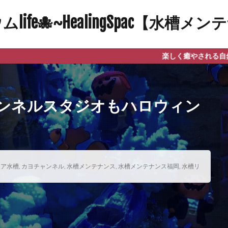
ife🐙~HealingSpac【水槽
楽しく癒やされる自然と笑顔になれる
ンネルスタジオもハロウィン
リア水槽
,
カヨチャンネル
,
水槽メンテナンス
,
水槽メンテナンス福岡
,
水槽リ