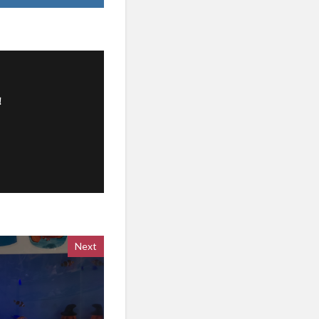
！
Next