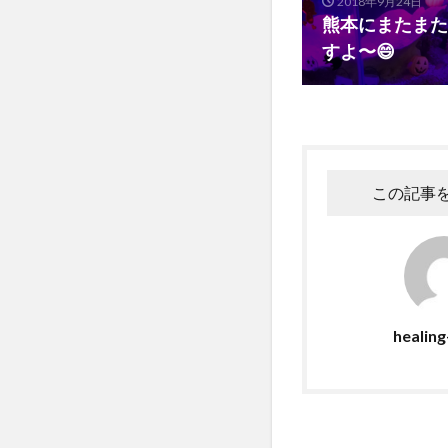
2018年9月24日
熊本にまたまた
すよ〜😄
この記事
healin