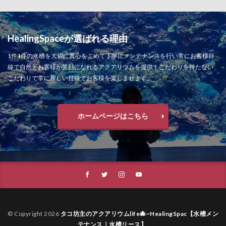
HealingSpaceが選ばれる理由
1件1件の水槽を大切に真心をこめて丁寧にメンテナンスを行い常にお客様目
線で自然とお客様が笑顔になれるアクアリウムを提供！こだわりを持たない
こだわりで常に新しい目線でお客様を楽しませます。
ホームページはこちら
© Copyright 2026
タコ坊主のアクアリウムlife🐙~HealingSpac【水槽メン
テナンス｜水槽リース】
.