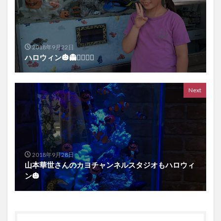
2018年9月22日
ハロウィン🎃👻🧟‍♀️🧟‍♂️
Next
2018年9月28日
山本華世さんのカヨチャンネルスタジオもハロウィ
ン🎃