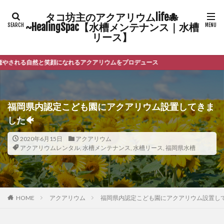
タコ坊主のアクアリウムlife🐙
~HealingSpac【水槽メンテナンス｜水槽
リース】
自然と笑顔になれるアクアリウムをプロデュース
福岡県内認定こども園にアクアリウム設置してきま
した🐠
2020年6月15日
アクアリウム
アクアリウムレンタル
,
水槽メンテナンス
,
水槽リース
,
福岡県水槽
HOME
アクアリウム
福岡県内認定こども園にアクアリウム設置して