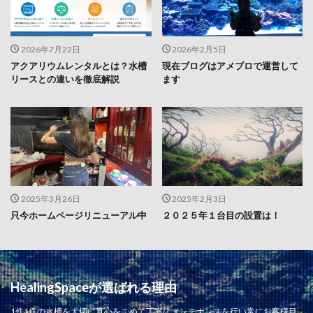
2026年7月22日
2026年2月5日
アクアリウムレンタルとは？水槽
現在ブログはアメブロで運営して
リースとの違いを徹底解説
ます
2025年3月26日
2025年2月3日
只今ホームページリニューアル中
２０２５年１台目の設置は！
HealingSpaceが選ばれる理由
1件1件の水槽を大切に真心をこめて丁寧にメンテナンスを行い常にお客様目