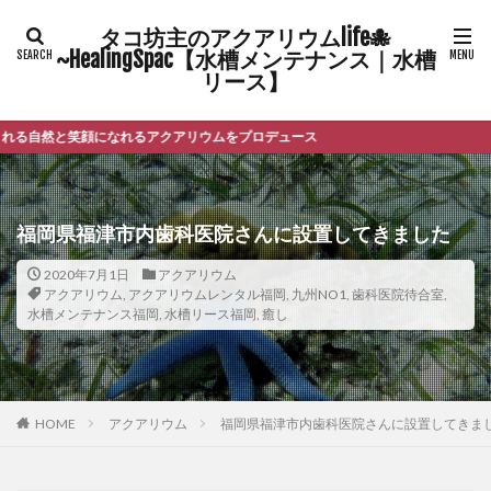
タコ坊主のアクアリウムlife🐙
~HealingSpac【水槽メンテナンス｜水槽
リース】
と笑顔になれるアクアリウムをプロデュース
福岡県福津市内歯科医院さんに設置してきました
2020年7月1日
アクアリウム
アクアリウム
,
アクアリウムレンタル福岡
,
九州NO1
,
歯科医院待合室
,
水槽メンテナンス福岡
,
水槽リース福岡
,
癒し
HOME
アクアリウム
福岡県福津市内歯科医院さんに設置してきま