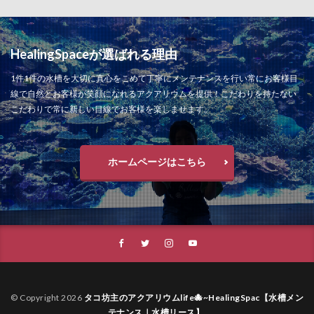
HealingSpaceが選ばれる理由
1件1件の水槽を大切に真心をこめて丁寧にメンテナンスを行い常にお客様目
線で自然とお客様が笑顔になれるアクアリウムを提供！こだわりを持たない
こだわりで常に新しい目線でお客様を楽しませます。
ホームページはこちら
© Copyright 2026
タコ坊主のアクアリウムlife🐙~HealingSpac【水槽メン
テナンス｜水槽リース】
.