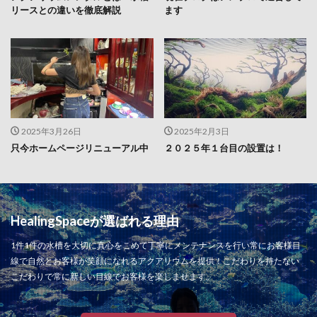
リースとの違いを徹底解説
ます
2025年3月26日
2025年2月3日
只今ホームページリニューアル中
２０２５年１台目の設置は！
HealingSpaceが選ばれる理由
1件1件の水槽を大切に真心をこめて丁寧にメンテナンスを行い常にお客様目
線で自然とお客様が笑顔になれるアクアリウムを提供！こだわりを持たない
こだわりで常に新しい目線でお客様を楽しませます。