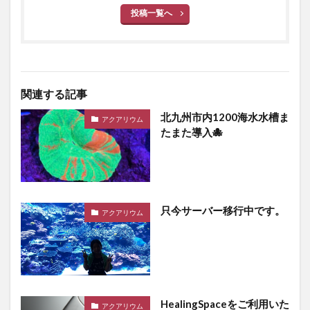
投稿一覧へ
関連する記事
北九州市内1200海水水槽ま
アクアリウム
たまた導入🐙
只今サーバー移行中です。
アクアリウム
HealingSpaceをご利用いた
アクアリウム