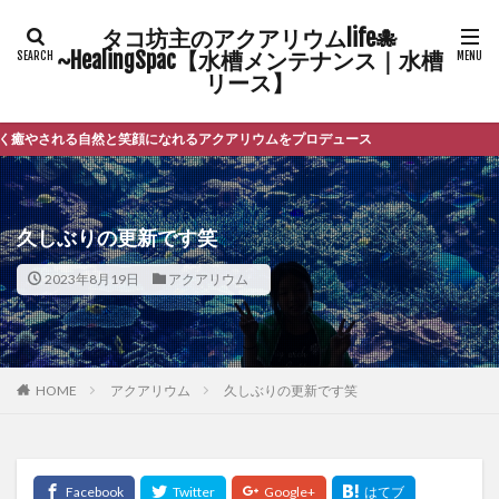
タコ坊主のアクアリウムlife🐙
~HealingSpac【水槽メンテナンス｜水槽
リース】
れる自然と笑顔になれるアクアリウムをプロデュース
久しぶりの更新です笑
2023年8月19日
アクアリウム
HOME
アクアリウム
久しぶりの更新です笑