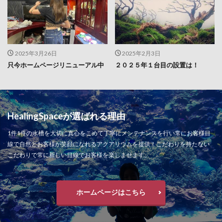
2025年3月26日
2025年2月3日
只今ホームページリニューアル中
２０２５年１台目の設置は！
HealingSpaceが選ばれる理由
1件1件の水槽を大切に真心をこめて丁寧にメンテナンスを行い常にお客様目
線で自然とお客様が笑顔になれるアクアリウムを提供！こだわりを持たない
こだわりで常に新しい目線でお客様を楽しませます。
ホームページはこちら