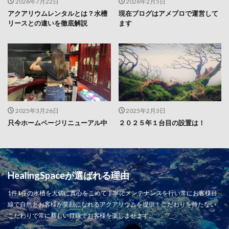
2026年7月22日
2026年2月5日
アクアリウムレンタルとは？水槽
現在ブログはアメブロで運営して
リースとの違いを徹底解説
ます
2025年3月26日
2025年2月3日
只今ホームページリニューアル中
２０２５年１台目の設置は！
HealingSpaceが選ばれる理由
1件1件の水槽を大切に真心をこめて丁寧にメンテナンスを行い常にお客様目
線で自然とお客様が笑顔になれるアクアリウムを提供！こだわりを持たない
こだわりで常に新しい目線でお客様を楽しませます。