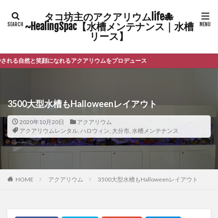
タコ坊主のアクアリウムlife🐙
~HealingSpac【水槽メンテナンス｜水槽
リース】
と笑顔になれるアクアリウムをプロデュース
3500大型水槽もHalloweenレイアウト
2020年10月20日
アクアリウム
アクアリウムレンタル
,
ハロウィン
,
大分市
,
水槽メンテナンス
HOME
アクアリウム
3500大型水槽もHalloweenレイアウト