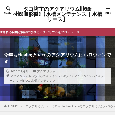
タコ坊主のアクアリウムlife🐙
~HealingSpac【水槽メンテナンス｜水槽
リース】
と笑顔になれるアクアリウムをプロデュース
今年もHealingSpaceのアクアリウムはハロウィンで
す
2020年9月3日
アクアリウム
アクアリウムレンタル
,
ハロウィン
,
ハロウィンアクアリウム
,
ハロウ
ィーン
,
九州NO1
,
水槽メンテナンス
HOME
アクアリウム
今年もHealingSpaceのアクアリウムはハロ