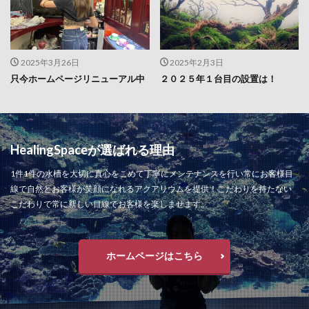
2025年3月26日
2025年2月3日
只今ホームページリニューアル中
２０２５年１台目の設置は！
HealingSpaceが選ばれる理由
1件1件の水槽を大切に真心をこめて丁寧にメンテナンスを行い常にお客様目
線で自然とお客様が笑顔になれるアクアリウムを提供！こだわりを持たない
こだわりで常に新しい目線でお客様を楽しませます。
ホームページはこちら