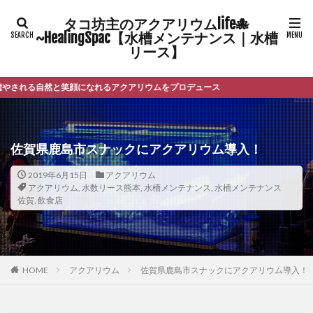
タコ坊主のアクアリウムlife🐙
~HealingSpac【水槽メンテナンス｜水槽
リース】
自然と笑顔になれるアクアリウムをプロデュース
佐賀県鹿島市スナックにアクアリウム導入！
2019年6月15日
アクアリウム
アクアリウム
,
水数リース熊本
,
水槽メンテナンス
,
水槽メンテナンス
佐賀
,
飲食店
HOME
アクアリウム
佐賀県鹿島市スナックにアクアリウム導入！