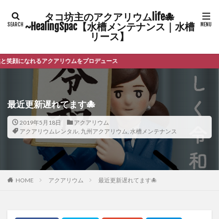
タコ坊主のアクアリウムlife🐙
~HealingSpac【水槽メンテナンス｜水槽
リース】
なれるアクアリウムをプロデュース
最近更新遅れてます🐙
2019年5月18日
アクアリウム
アクアリウムレンタル
,
九州アクアリウム
,
水槽メンテナンス
HOME
アクアリウム
最近更新遅れてます🐙