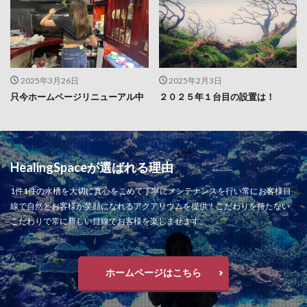
2025年3月26日
2025年2月3日
只今ホームページリニューアル中
２０２５年１台目の設置は！
HealingSpaceが選ばれる理由
1件1件の水槽を大切に真心をこめて丁寧にメンテナンスを行い常にお客様目
線で自然とお客様が笑顔になれるアクアリウムを提供！こだわりを持たない
こだわりで常に新しい目線でお客様を楽しませます。
ホームページはこちら