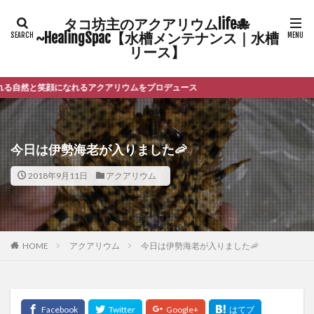
タコ坊主のアクアリウムlife🐙
~HealingSpac【水槽メンテナンス｜水槽
リース】
笑顔になれるアクアリウムをプロデュース
今日は伊勢海老が入りました🦐
2018年9月11日
アクアリウム
HOME
アクアリウム
今日は伊勢海老が入りました🦐