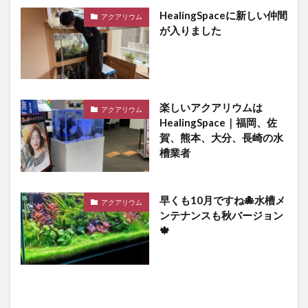
HealingSpaceに新しい仲間
アクアリウム
が入りました
楽しいアクアリウムは
アクアリウム
HealingSpace｜福岡、佐
賀、熊本、大分、長崎の水
槽業者
早くも10月ですね🐙水槽メ
アクアリウム
ンテナンスも秋バージョン
🍁