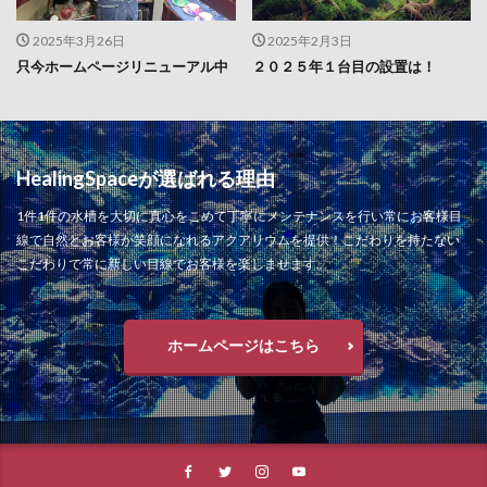
2025年3月26日
2025年2月3日
只今ホームページリニューアル中
２０２５年１台目の設置は！
HealingSpaceが選ばれる理由
1件1件の水槽を大切に真心をこめて丁寧にメンテナンスを行い常にお客様目
線で自然とお客様が笑顔になれるアクアリウムを提供！こだわりを持たない
こだわりで常に新しい目線でお客様を楽しませます。
ホームページはこちら