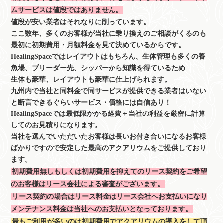
ムサービスは値段ではありません。
値段が安い業者はそれなりに削っています。
ここ数年、多くのお客様が当社に乗り換えのご相談がくるのも
最初に初期費用・月額料金を見て決めているからです。
HealingSpaceではレイアウトはもちろん、生体管理も多くの養
魚場、ブリーダー先、シッパーから知識を得ているため
生体も豪華、レイアウトも豪華に仕上げられます。
九州内で当社と同料金で同サービスが提供できる業者はいない
と断言できるぐらいサービス・価格には自信あり！
HealingSpaceでは最低限かかる経費＋当社の利益を厳密に計算
してのお見積りになります。
当社を選んでいただいたお客様は長いお付き合いになるお客様
ばかりですので安定した最高のアクアリウムをご提供しており
ます。
初期費用無しもしくは初期費用を抑えてのリース契約をご希望
のお客様はリース会社による審査がございます。
リース契約の場合はリース料金はリース会社へお支払いになり
メンテナンス料金は当社へのお支払いとなっております。
最もご利用が多いのは初期費用でアクアリウムの導入をして頂