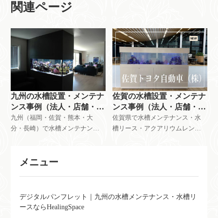
関連ページ
九州の水槽設置・メンテナ
佐賀の水槽設置・メンテナ
ンス事例（法人・店舗・施
ンス事例（法人・店舗・施
設）
設）
九州（福岡・佐賀・熊本・大
佐賀県で水槽メンテナンス・水
分・長崎）で水槽メンテナン
槽リース・アクアリウムレンタ
ス・水槽リース・アクアリウム
ルを行っているHealingSpaceの設
レンタルの設置事例をご紹介し
置事例です。
メニュー
ています。
デジタルパンフレット｜九州の水槽メンテナンス・水槽リ
ースならHealingSpace