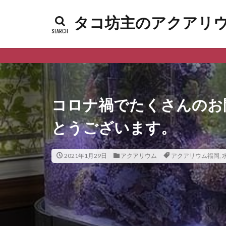
タコ坊主のアクアリウムl
コロナ禍でたくさんのお
とうございます。
2021年1月29日
アクアリウム
アクアリウム福岡
,