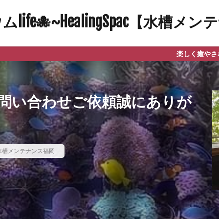
ife🐙~HealingSpac【水槽
楽しく癒やされる自然と笑顔にな
問い合わせご依頼誠にありが
水槽メンテナンス福岡