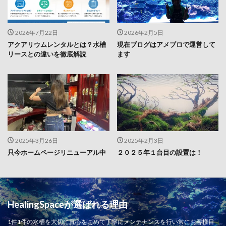
2026年7月22日
2026年2月5日
アクアリウムレンタルとは？水槽
現在ブログはアメブロで運営して
リースとの違いを徹底解説
ます
2025年3月26日
2025年2月3日
只今ホームページリニューアル中
２０２５年１台目の設置は！
HealingSpaceが選ばれる理由
1件1件の水槽を大切に真心をこめて丁寧にメンテナンスを行い常にお客様目