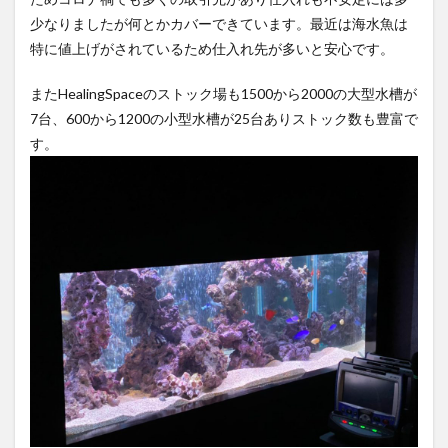
少なりましたが何とかカバーできています。最近は海水魚は
特に値上げがされているため仕入れ先が多いと安心です。
またHealingSpaceのストック場も1500から2000の大型水槽が
7台、600から1200の小型水槽が25台ありストック数も豊富で
す。