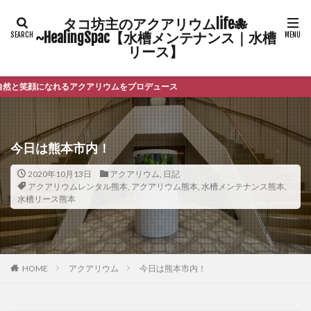
タコ坊主のアクアリウムlife🐙
~HealingSpac【水槽メンテナンス｜水槽
リース】
クアリウムをプロデュース
今日は熊本市内！
2020年10月13日
アクアリウム
,
日記
アクアリウムレンタル熊本
,
アクアリウム熊本
,
水槽メンテナンス熊本
,
水槽リース熊本
HOME
アクアリウム
今日は熊本市内！