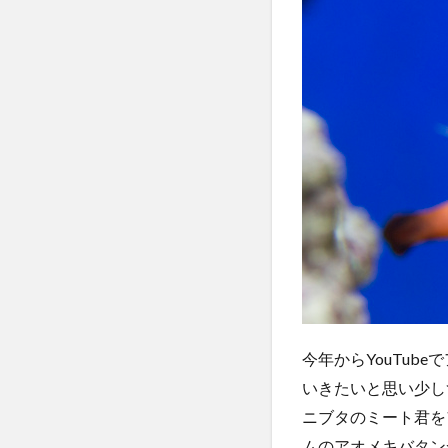
今年からYouTub
いきたいと思い少し
ニブタのミート君を
ムのアオメキバタン