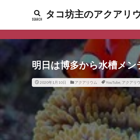
タコ坊主のアクアリウムl
明日は博多から水槽メン
2020年1月10日
アクアリウム
YouTube
,
アクアリ