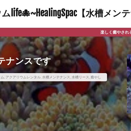
ife🐙~HealingSpac【水槽
楽しく癒やされる自然と笑顔になれる
テナンスです
ウム
,
アクアリウムレンタル
,
水槽メンテナンス
,
水槽リース
,
癒やし