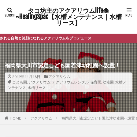
タコ坊主のアクアリウムlife🐙
~HealingSpac【水槽メンテナンス｜水槽
リース】
と笑顔になれるアクアリウムをプロデュース
福岡県大川市認定こども園若津幼稚園へ設置！
2019年11月18日
アクアリウム
こども園
,
アクアリウム
,
アクアリウムレンタル
,
保育園
,
幼稚園
,
水槽メ
ンテナンス
,
水槽リース
HOME
アクアリウム
福岡県大川市認定こども園若津幼稚園へ設置