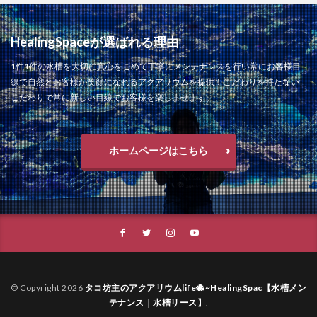
HealingSpaceが選ばれる理由
1件1件の水槽を大切に真心をこめて丁寧にメンテナンスを行い常にお客様目
線で自然とお客様が笑顔になれるアクアリウムを提供！こだわりを持たない
こだわりで常に新しい目線でお客様を楽しませます。
ホームページはこちら
© Copyright 2026
タコ坊主のアクアリウムlife🐙~HealingSpac【水槽メン
テナンス｜水槽リース】
.