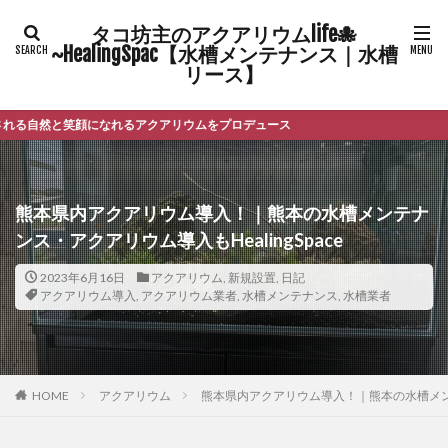
タコ坊主のアクアリウムlife🐙
~HealingSpac【水槽メンテナンス｜水槽
リース】
顔になれるアクアリウムをプロデュース
熊本県内アクアリウム導入！｜熊本の水槽メンテナ
ンス・アクアリウム導入もHealingSpace
2023年6月16日
アクアリウム
,
新規設置
,
日記
アクアリウム導入
,
アクアリウム業者
,
水槽メンテナンス
,
水槽業者
HOME
アクアリウム
熊本県内アクアリウム導入！｜熊本の水槽メンテナ