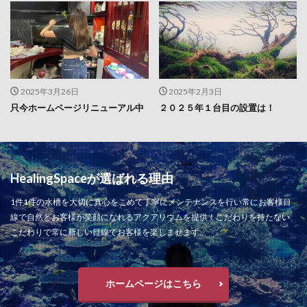
2025年3月26日
2025年2月3日
只今ホームページリニューアル中
２０２５年１台目の設置は！
HealingSpaceが選ばれる理由
1件1件の水槽を大切に真心をこめて丁寧にメンテナンスを行い常にお客様目
線で自然とお客様が笑顔になれるアクアリウムを提供！こだわりを持たない
こだわりで常に新しい目線でお客様を楽しませます。
ホームページはこちら