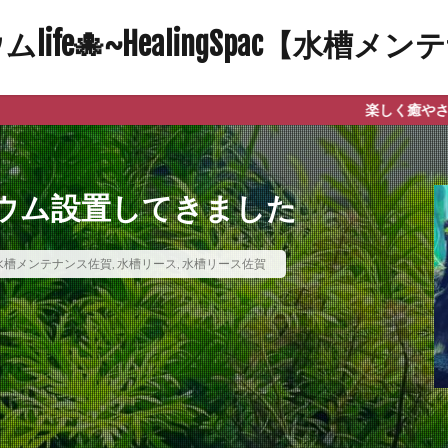
ife🐙~HealingSpac【水槽
楽しく癒やされる自然と笑顔に
ウム設置してきました
水槽メンテナンス佐賀
,
水槽リース
,
水槽リース佐賀