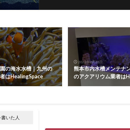
2022年2月28日
園の海水水槽｜九州の
熊本市内水槽メンテナ
HealingSpace
のアクアリウム業者はHeal
を書いた人