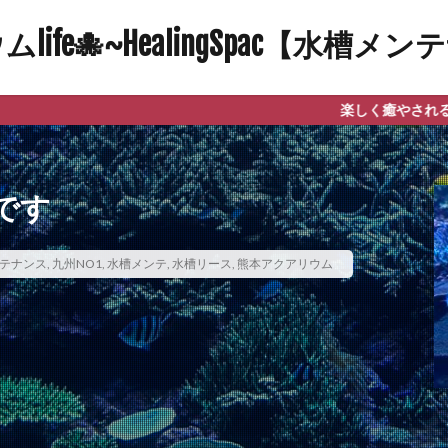
ife🐙~HealingSpac【水槽
楽しく癒やされる自然と笑顔になれるアク
です
テナンス
,
九州NO1
,
水槽メンテ
,
水槽リース
,
熊本アクアリウム