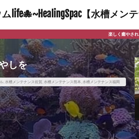
ife🐙~HealingSpac【水槽
楽しく癒やされる自然と笑顔になれるア
癒やしを
ル
,
水槽メンテナンス佐賀
,
水槽メンテナンス熊本
,
水槽メンテナンス福岡