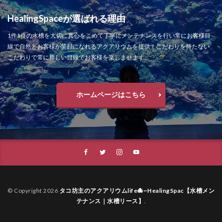
HealingSpaceが選ばれる理由
1件1件の水槽を大切に真心をこめて丁寧にメンテナンスを行い常にお客様目
線で自然とお客様が笑顔になれるアクアリウムを提供！こだわりを持たない
こだわりで常に新しい目線でお客様を楽しませます。
ホームページはこちら
© Copyright 2026
タコ坊主のアクアリウムlife🐙~HealingSpac【水槽メン
テナンス｜水槽リース】
.