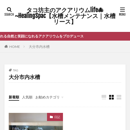
タコ坊主のアクアリウムlife🐙
~HealingSpac【水槽メンテナンス｜水槽
リース】
る自然と笑顔になれるアクアリウムをプロデュース
HOME
大分市内水槽
TAG
大分市内水槽
新着順
人気順
お勧めカテゴリ
未分類
日記