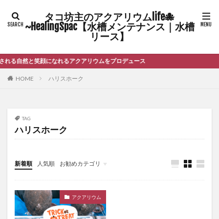
タコ坊主のアクアリウムlife🐙
~HealingSpac【水槽メンテナンス｜水槽
リース】
れる自然と笑顔になれるアクアリウムをプロデュース
HOME
ハリスホーク
TAG
ハリスホーク
新着順
人気順
お勧めカテゴリ
未分類
アクアリウム