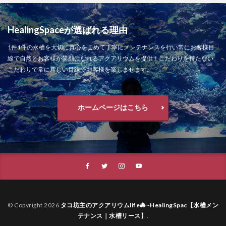
HealingSpaceが選ばれる理由
1件1件の水槽を大切に真心をこめて丁寧にメンテナンスを行い常にお客様目
線で自然とお客様が笑顔になれるアクアリウムを提供！こだわりを持たない
こだわりで常に新しい目線でお客様を楽しませます。
ホームページはこちら
© Copyright 2026
タコ坊主のアクアリウムlife🐙~HealingSpac【水槽メン
テナンス｜水槽リース】
.