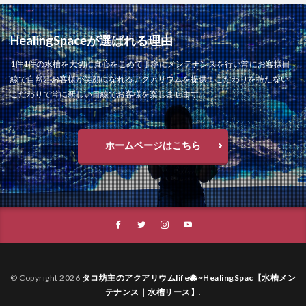
HealingSpaceが選ばれる理由
1件1件の水槽を大切に真心をこめて丁寧にメンテナンスを行い常にお客様目
線で自然とお客様が笑顔になれるアクアリウムを提供！こだわりを持たない
こだわりで常に新しい目線でお客様を楽しませます。
ホームページはこちら
© Copyright 2026
タコ坊主のアクアリウムlife🐙~HealingSpac【水槽メン
テナンス｜水槽リース】
.