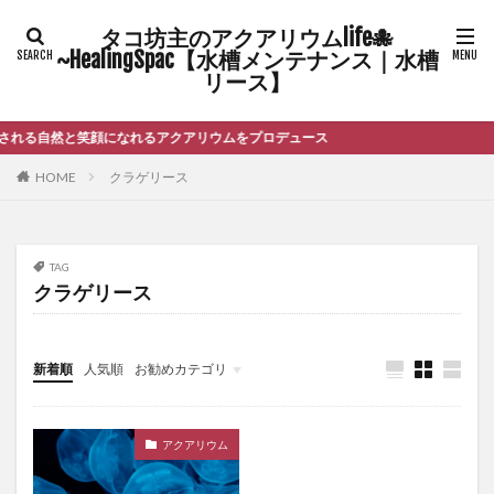
タコ坊主のアクアリウムlife🐙
~HealingSpac【水槽メンテナンス｜水槽
リース】
れる自然と笑顔になれるアクアリウムをプロデュース
HOME
クラゲリース
TAG
クラゲリース
新着順
人気順
お勧めカテゴリ
未分類
アクアリウム